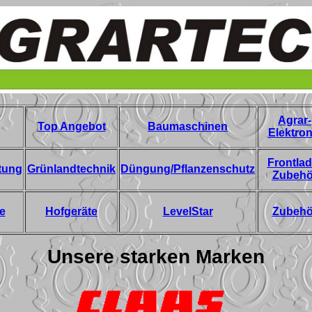
Agrar-
Top Angebot
Baumaschinen
Elektron
Frontlad
tung
Grünlandtechnik
Düngung/Pflanzenschutz
Zubehö
e
Hofgeräte
LevelStar
Zubehö
Unsere starken Marken