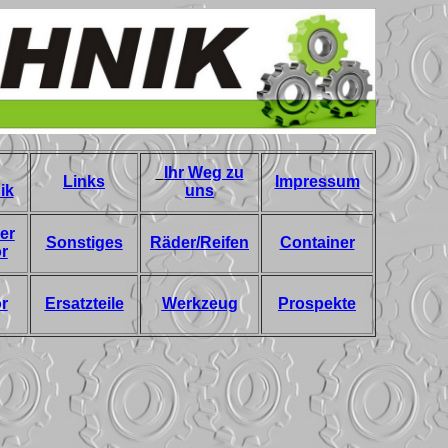
Ihr Weg zu
Links
Impressum
ik
uns
er
Sonstiges
Räder/Reifen
Container
r
r
Ersatzteile
Werkzeug
Prospekte